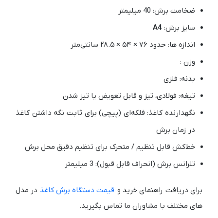
ضخامت برش: 40 میلیمتر
سایز برش:
A4
اندازه ها: حدود ۷۶ × ۵۴ × ۲۸.۵ سانتی‌متر
وزن :
بدنه: فلزی
تیغه: فولادی، تیز و قابل تعویض یا تیز شدن
نگهدارنده کاغذ: فلکه‌ای (پیچی) برای ثابت نگه داشتن کاغذ
در زمان برش
خط‌کش قابل تنظیم / متحرک برای تنظیم دقیق محل برش
تلرانس برش (انحراف قابل قبول): 3 میلیمتر
برای دریافت راهنمای خرید و
قیمت دستگاه برش کاغذ
در مدل
های مختلف با مشاوران ما تماس بگیرید.