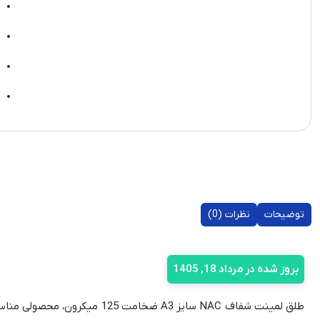
توضیحات
نظرات (0)
بروز شده در مرداد 18, 1405
طلق لمینت شفاف NAC سایز A3 ض