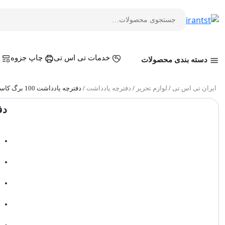
خدمات تی اس تی
چاپ جزوه
م
دسته بندی محصولات
ایران تی اس تی
/
لوازم تحریر
/
دفترچه یادداشت
/ دفترچه یادداشت 100 برگ کاسپین طرح شازده کوچولو
دفترچ