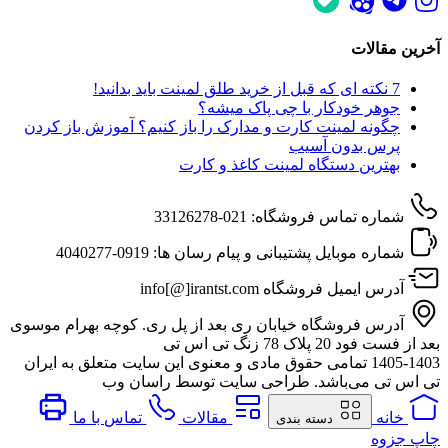
آخرین مقالات
7 نکته‌ ای که قبل از خرید طلق لمینت باید بدانید!
جوهر خودکار با چی پاک میشه؟
چگونه لمینت کارت و مدارک را باز کنیم؟ آموزش باز کردن
پرس بدون آسیب
بهترین دستگاه لمینت کاغذ و کارت
شماره تماس فروشگاه:
021-33126278
شماره موبایل پشتیبانی و پیام رسان ها:
0919-4040277
آدرس ایمیل فروشگاه
info[@]irantst.com
آدرس فروشگاه
خیابان ری بعد از پل ری. کوچه بهرام موسوی
بعد از فست فود 20 پلاک 78 زنگ تی اس تی
1405-1403
تمامی حقوق مادی و معنوی این سایت متعلق به ایران
تی اس تی می‌باشد. طراحی سایت توسط راسان وب
خانه
مقالات
تماس با ما
دسته بندی
چاپ جزوه