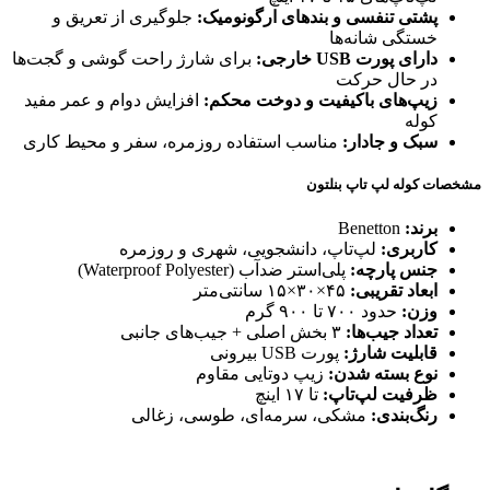
پشتی تنفسی و بندهای ارگونومیک:
جلوگیری از تعریق و
خستگی شانه‌ها
دارای پورت USB خارجی:
برای شارژ راحت گوشی و گجت‌ها
در حال حرکت
زیپ‌های باکیفیت و دوخت محکم:
افزایش دوام و عمر مفید
کوله
سبک و جادار:
مناسب استفاده روزمره، سفر و محیط کاری
مشخصات کوله لپ تاپ بنلتون
برند:
Benetton
کاربری:
لپ‌تاپ، دانشجویی، شهری و روزمره
جنس پارچه:
پلی‌استر ضدآب (Waterproof Polyester)
ابعاد تقریبی:
۴۵×۳۰×۱۵ سانتی‌متر
وزن:
حدود ۷۰۰ تا ۹۰۰ گرم
تعداد جیب‌ها:
۳ بخش اصلی + جیب‌های جانبی
قابلیت شارژ:
پورت USB بیرونی
نوع بسته شدن:
زیپ دوتایی مقاوم
ظرفیت لپ‌تاپ:
تا ۱۷ اینچ
رنگ‌بندی:
مشکی، سرمه‌ای، طوسی، زغالی