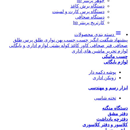
جوهر پرینتر hp
دستگاه برش کاغذ
دستگاه پرس کارت و لمینت
دستگاه صحافی
کارتریج پرینتر hp
دسته بندی محصولات
پیشنهاد شگفت انگیز
چسب
چسب پهن نواری
طلق پرس
طلق
صحافی
فنر صحافی
کاور کاغذ
کوله پشتی
لوازم اداری و بایگانی
لوازم تحریر
ماشین های اداری
چسب ماتیکی
لوازم بایگانی
پوشه دکمه دار
زونکن اداری
ابزار رسم و مهندسی
تخته شاسی
دستگاه منگنه
دفتر مشق
دفترچه یادداشت
کلاسور و دفتر کلاسوری