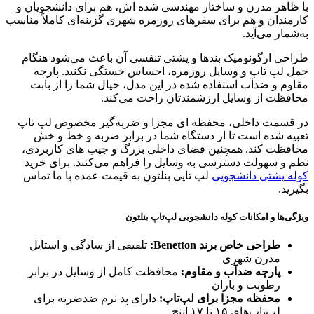
با ظاهر مدرن و ساختار مهندسی‌ شده‌ اش، هم برای دانشجویان و
کارمندان و هم برای سفرهای روزمره شهری گزینه‌ای کاملاً مناسب
به‌شمار می‌آید.
طراحی ارگونومیک بندها و پشتی تنفسی آن باعث می‌شود هنگام
حمل لپ‌ تاپ و وسایل روزمره، احساس خستگی نکنید. پارچه
مقاوم و ضدآب استفاده‌ شده در این مدل، خیال شما را از بابت
محافظت از وسایل ارزشمندتان راحت می‌کند.
در قسمت داخلی، محفظه‌ ای مجزا و ضربه‌گیر مخصوص لپ‌ تاپ
تعبیه شده است تا از دستگاه شما در برابر ضربه و خط و خش
محافظت کند. همچنین فضای داخلی بزرگ و جیب‌ های کاربردی،
نظم و سهولت دسترسی به وسایل را فراهم می‌کنند. برای خرید
کوله پشتی دانشجویی
لپ تاپی بنلتون به قیمت عمده با ما تماس
بگیرید.
ویژگی‌ها و امکانات کوله‌ دانشجویی لپ‌تاپ بنلتون
طراحی خاص برند Benetton:
تلفیقی از سادگی و استایل
مدرن شهری
پارچه ضدآب و مقاوم:
محافظت کامل از وسایل در برابر
رطوبت و باران
محفظه مجزا برای لپ‌تاپ:
دارای پد نرم ضدضربه برای
لپ‌تاپ‌های ۱۵ تا ۱۷ اینچ