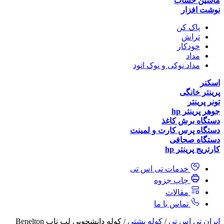
ماشین حساب
نوشت افزار
پاک کن
تراش
خودکار
مداد
مداد نوکی و نوک اتود
اسکنر
پرینتر خانگی
تونر پرینتر
جوهر پرینتر hp
دستگاه برش کاغذ
دستگاه پرس کارت و لمینت
دستگاه صحافی
کارتریج پرینتر hp
خدمات تی اس تی
چاپ جزوه
مقالات
تماس با ما
ایران تی اس تی
/
کوله پشتی
/ کوله‌ دانشجویی لپ‌ تاپ Benelton