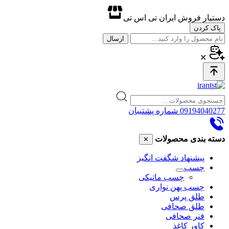
دستیار فروش ایران تی اس تی
پاک کردن
ارسال
✕
09194040277
شماره پشتیبان
دسته بندی محصولات
✕
پیشنهاد شگفت انگیز
چسب
چسب ماتیکی
چسب پهن نواری
طلق پرس
طلق صحافی
فنر صحافی
کاور کاغذ