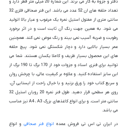
دفتر و جزوه به کار می برند. این شماره 20 میلی متر قطر دارد و
تعداد حلقه های ان 52 عدد می باشد. این فنر صحافی فلزی 32
سانتی متری از مفتول استیل نمره یک مرغوب و عیار بالا اتولید
می شود. به همین جهت رنگ آن ثابت است و در اثر برخورد
رطوبت و ضربه آسیب نمی بیند و رنگ عوض نمی کند. همچنین
عمر بسیار بالایی دارد و دچار شکستگی نمی شود. پیچ حلقه
های این محصول بسیار ظریف و کاملا یکسان هستند. شما می
توانید برای فنری اسناد و جزوات خود از 170 برگ تا 190 برگ از
این سایز استفاده کنید. و علاوه بر کیفیت عالی، با چرخش روان
و سریع کتاب خود را ورق بزنید و با خیال راحت از ایستایی آن،
روی هر سطحی قرار دهید. طول فنر نمره 20 رویان استیل 32
سانتی متر است. و برای انواع کاغذهای بزرگ A4 ، A3 نیز مناسب
می باشد.
در ایران تی اس تی فروش عمده
انواع فنر صحافی
و انواع