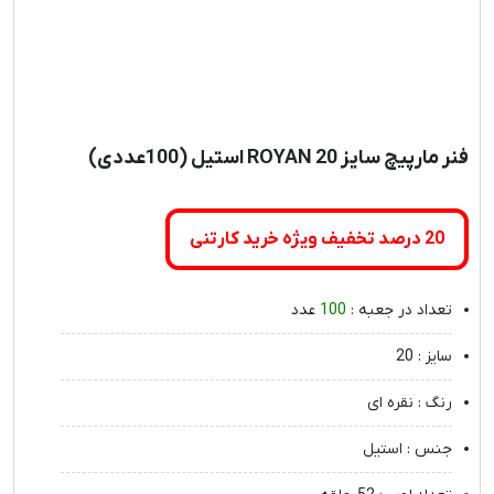
فنر مارپیچ سایز 20 ROYAN استیل (100عددی)
20 درصد تخفیف ویژه خرید کارتنی
تعداد در جعبه :
100
عدد
سایز : 20
رنگ : نقره ای
جنس : استیل