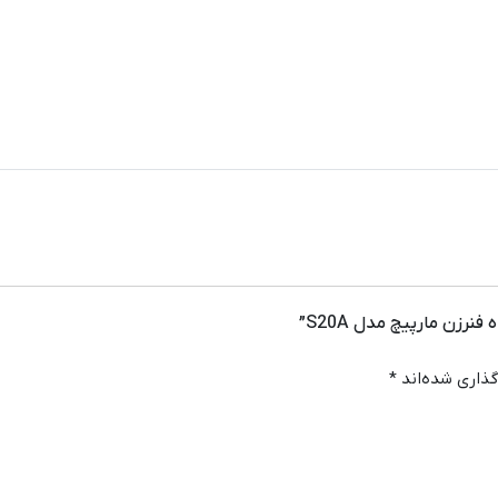
رزن مارپیچ مدل S20A”
گذاری شده‌اند
*