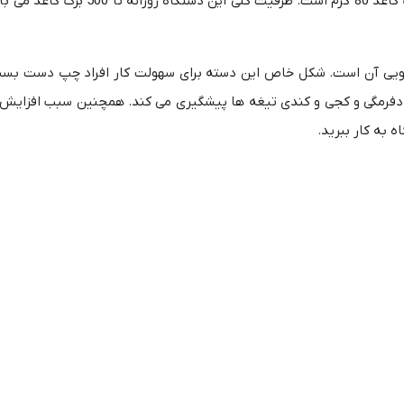
نیز دارید.ظرفیت پانچ دستگاه در هر بار 25 ورق کاغذ 70گرم یا 20 برگ کاغذ 80 گ
ای منحصر به فرد فنر زن مارپیچ مدل S20A ، دسته اتویی آن است. شکل خاص این دسته برای سهولت کار افراد چپ 
ز دفرمگی و کجی و کندی تیغه ها پیشگیری می کند. همچنین سبب افزایش
ه به کار ببرید.