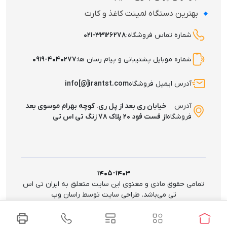
بهترین دستگاه لمینت کاغذ و کارت
شماره تماس فروشگاه:
۰۲۱-۳۳۱۲۶۲۷۸
شماره موبایل پشتیبانی و پیام رسان ها:
۰۹۱۹-۴۰۴۰۲۷۷
آدرس ایمیل فروشگاه
info[@]irantst.com
آدرس
خیابان ری بعد از پل ری. کوچه بهرام موسوی بعد
فروشگاه
از فست فود ۲۰ پلاک ۷۸ زنگ تی اس تی
انواع تخته شاسی
۱۴۰۵-۱۴۰۳
انواع تخته شاسی شامل مدل‌ های چوبی، پلاستیکی، شفاف و فانتزی
تمامی حقوق مادی و معنوی این سایت متعلق به ایران تی اس
تی می‌باشد. طراحی سایت توسط راسان وب
است که هرکدام برای نیازهای مختلفی مثل مدرسه، طراحی، کارهای
اداری و استفاده روزمره طراحی شده‌اند. با انتخاب درست بین