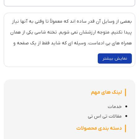
بعضی از وسایل آن‌ قدر ساده‌ اند که معمولاً تا وقتی به آنها نیاز
پیدا نکنیم، متوجه ارزششان نمی‌ شویم. تخته شاسی یکی از همان
همراه‌ های بی‌ ادعاست. وسیله‌ ای که شاید فقط از یک صفحه و
یک گیره تشکیل شده باشد، اما در کلاس درس، جلسه کاری، کارگاه
نمایش بیشتر
آموزشی یا حتی زمان طراحی و نقاشی، کار را خیلی راحت‌ تر می‌ کند.
وقتی جایی برای نوشتن ندارید یا می‌ خواهید برگه‌ هایتان همیشه
مرتب و در دسترس باشند، یک تخته شاسی خوب می‌ تواند تفاوت
لینک های مهم
بزرگی ایجاد کند. این ابزار رسم از مدل‌ های ساده و اقتصادی گرفته
خدمات
تا تخته شاسی‌ فانتزی، طرح‌ دار، کلاسوری و سایزهای مختلف A4،
مقالات تی اس تی
A3 و A5، هر کدام برای نیاز متفاوتی طراحی شده‌ اند.
دسته بندی محصولات